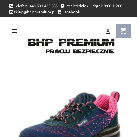
Telefon: +48 501 423 535
Poniedziałek - Piątek 8:00-16:00
sklep@bhppremium.pl
Facebook
shopping_cart

