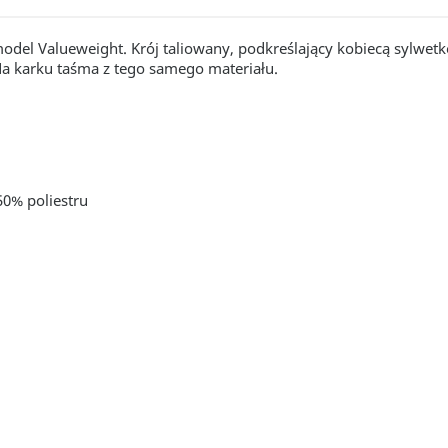
model Valueweight.
Krój taliowany, podkreślający kobiecą sylwetk
 karku taśma z tego samego materiału.
50% poliestru