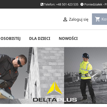
Telefon: +48 501 423 535
Poniedziałek - 
shopping_cart

Ko
Zaloguj się
OSOBISTEJ
DLA DZIECI
NOWOŚCI