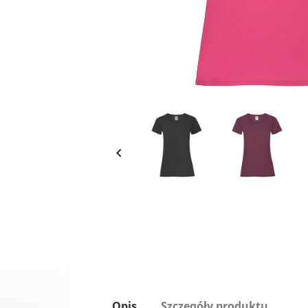

Opis
Szczegóły produktu