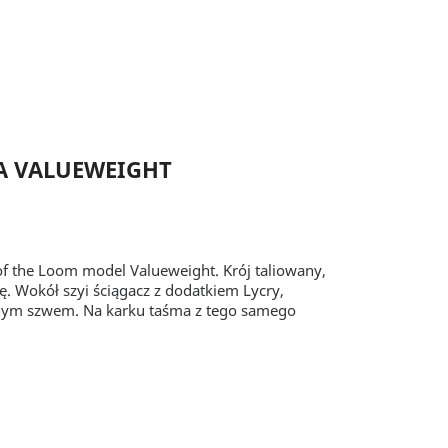
A VALUEWEIGHT
 of the Loom model Valueweight.
Krój taliowany,
ę. Wokół szyi ściągacz z dodatkiem Lycry,
nym szwem. Na karku taśma z tego samego