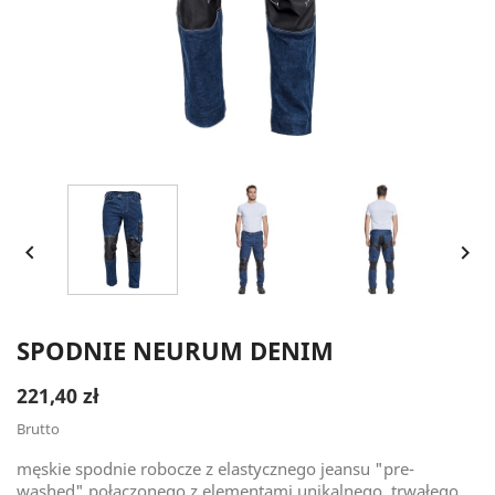


SPODNIE NEURUM DENIM
221,40 zł
Brutto
męskie spodnie robocze z elastycznego jeansu "pre-
washed" połączonego z elementami unikalnego, trwałego