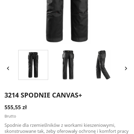


3214 SPODNIE CANVAS+
555,55 zł
Brutto
Spodnie dla rzemieślników z workami kieszeniowymi,
skonstruowane tak, żeby oferowały ochronę i komfort pracy