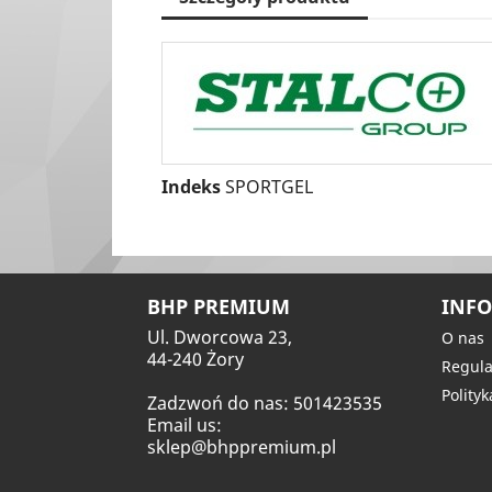
Indeks
SPORTGEL
BHP PREMIUM
INFO
Ul. Dworcowa 23,
O nas
44-240 Żory
Regula
Polity
Zadzwoń do nas:
501423535
Email us:
sklep@bhppremium.pl