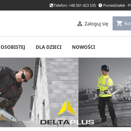
Telefon: +48 501 423 535
Poniedziałek - 
shopping_cart

Ko
Zaloguj się
OSOBISTEJ
DLA DZIECI
NOWOŚCI