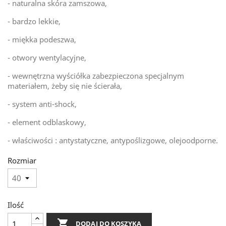
- naturalna skóra zamszowa,
- bardzo lekkie,
- miękka podeszwa,
- otwory wentylacyjne,
- wewnętrzna wyściółka zabezpieczona specjalnym
materiałem, żeby się nie ścierała,
- system anti-shock,
- element odblaskowy,
- właściwości : antystatyczne, antypoślizgowe, olejoodporne.
Rozmiar
Ilość

DODAJ DO KOSZYKA