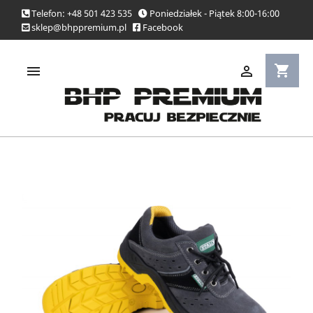
Telefon: +48 501 423 535
Poniedziałek - Piątek 8:00-16:00
sklep@bhppremium.pl
Facebook
shopping_cart

