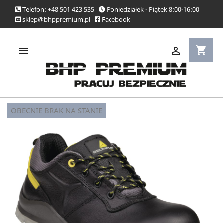
Telefon: +48 501 423 535
Poniedziałek - Piątek 8:00-16:00
sklep@bhppremium.pl
Facebook
shopping_cart


OBECNIE BRAK NA STANIE