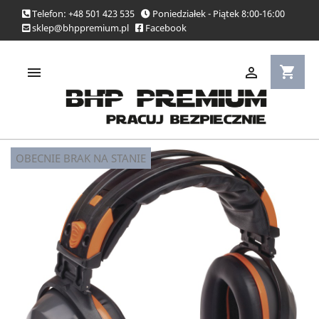
Telefon: +48 501 423 535
Poniedziałek - Piątek 8:00-16:00
sklep@bhppremium.pl
Facebook
shopping_cart


OBECNIE BRAK NA STANIE