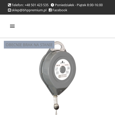
Telefon: +48 501 423 535
Poniedziałek - Piątek 8:00-16:00
sklep@bhppremium.pl
Facebook

OBECNIE BRAK NA STANIE