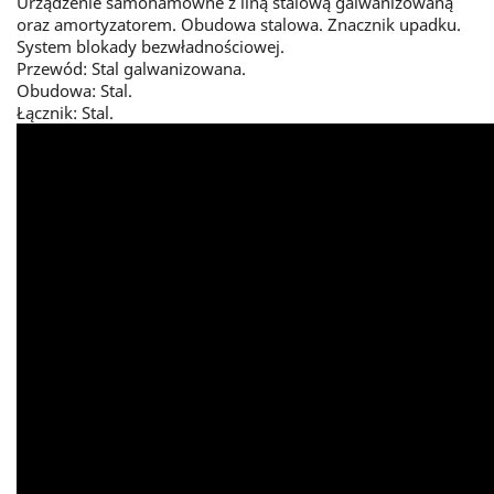
Urządzenie samohamowne z liną stalową galwanizowaną
oraz amortyzatorem. Obudowa stalowa. Znacznik upadku.
System blokady bezwładnościowej.
Przewód: Stal galwanizowana.
Obudowa: Stal.
Łącznik: Stal.