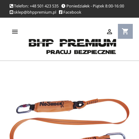
Telefon: +48 501 423 535
Poniedziałek - Piątek 8:00-16:00
sklep@bhppremium.pl
Facebook
shopping_cart

