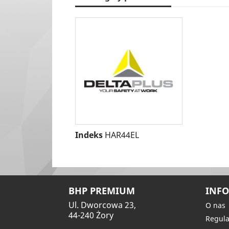
Indeks
HAR44EL
BHP PREMIUM
INFO
Ul. Dworcowa 23,
O nas
44-240 Żory
Regula