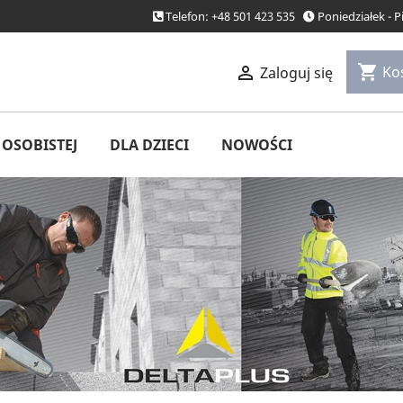
Telefon: +48 501 423 535
Poniedziałek - 
shopping_cart

Ko
Zaloguj się
OSOBISTEJ
DLA DZIECI
NOWOŚCI