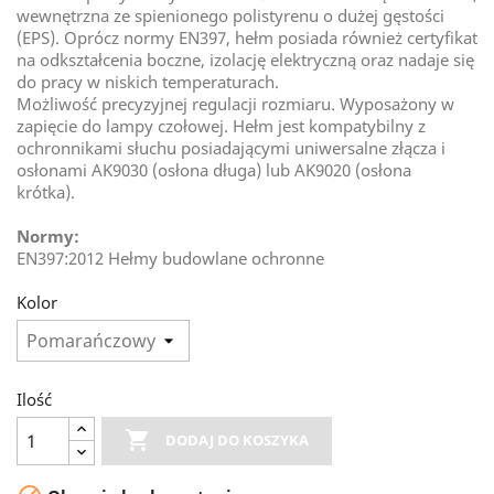
wewnętrzna ze spienionego polistyrenu o dużej gęstości
(EPS). Oprócz normy EN397, hełm posiada również certyfikat
na odkształcenia boczne, izolację elektryczną oraz nadaje się
do pracy w niskich temperaturach.
Możliwość precyzyjnej regulacji rozmiaru. Wyposażony w
zapięcie do lampy czołowej. Hełm jest kompatybilny z
ochronnikami słuchu posiadającymi uniwersalne złącza i
osłonami AK9030 (osłona długa) lub AK9020 (osłona
krótka).
Normy:
EN397:2012 Hełmy budowlane ochronne
Kolor
Ilość

DODAJ DO KOSZYKA