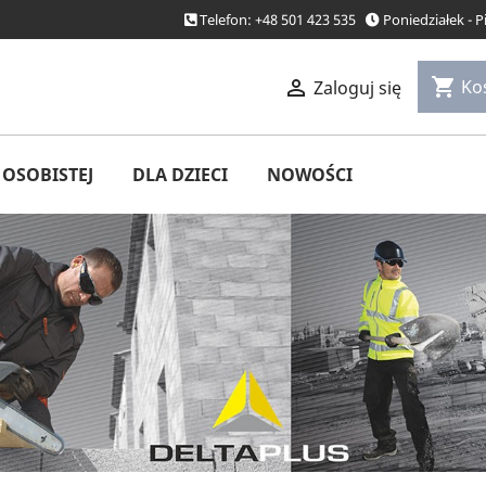
Telefon: +48 501 423 535
Poniedziałek - 
shopping_cart

Ko
Zaloguj się
OSOBISTEJ
DLA DZIECI
NOWOŚCI