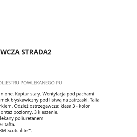
AWCZA STRADA2
OLIESTRU POWLEKANEGO PU
lnione. Kaptur stały. Wentylacja pod pachami
mek błyskawiczny pod listwą na zatrzaski. Talia
iem. Odzież ostrzegawcza: klasa 3 - kolor
ontaż poziomy. 3 kieszenie.
wlekany poliuretanem.
r tafta.
3M Scotchlite™.