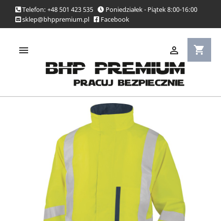
Telefon: +48 501 423 535
Poniedziałek - Piątek 8:00-16:00
sklep@bhppremium.pl
Facebook
shopping_cart

