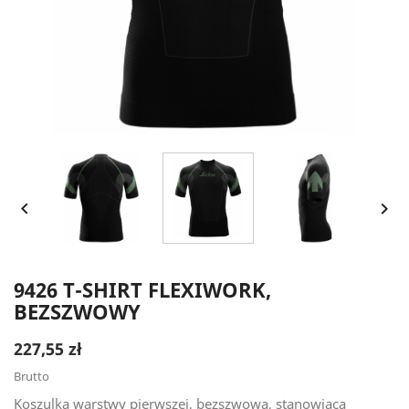


9426 T-SHIRT FLEXIWORK,
BEZSZWOWY
227,55 zł
Brutto
Koszulka warstwy pierwszej, bezszwowa, stanowiąca