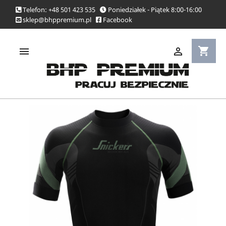
Telefon: +48 501 423 535
Poniedziałek - Piątek 8:00-16:00
sklep@bhppremium.pl
Facebook
shopping_cart

